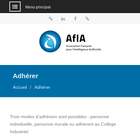
Menu principal
Aller
au
BlueSky
Linkedin
Facebook
Dailymotion
contenu
Adhérer
Accueil
Adhérer
Trois modes d’adhésion sont possibles : personne
individuelle, personne morale ou adhérent au Collège
Industriel.