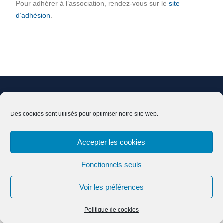
Pour adhérer à l’association, rendez-vous sur le
site
d’adhésion
.
Nous contacter
Adhésion
Mentions légales
Effacer ses données
Des cookies sont utilisés pour optimiser notre site web.
Accepter les cookies
Copyright © Tous droits réservés.
Fonctionnels seuls
Education Mind par
Axle Themes
Voir les préférences
Politique de cookies