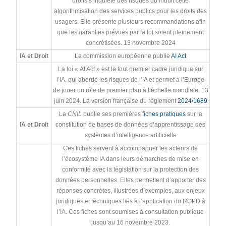
droits s’inquiète des risques qu’induit cette
algorithmisation des services publics pour les droits des
usagers. Elle présente plusieurs recommandations afin
que les garanties prévues par la loi soient pleinement
concrétisées. 13 novembre 2024
IA et Droit
La commission européenne publie
AI Act
La loi « AI Act » est le tout premier cadre juridique sur
l’IA, qui aborde les risques de l’IA et permet à l’Europe
de jouer un rôle de premier plan à l’échelle mondiale. 13
juin 2024. La version française du réglement
2024/1689
La
CNIL
publie ses premières
fiches pratiques
sur la
IA et Droit
constitution de bases de données d’apprentissage des
systèmes d’intelligence artificielle
Ces fiches servent à accompagner les acteurs de
l’écosystème IA dans leurs démarches de mise en
conformité avec la législation sur la protection des
données personnelles. Elles permettent d’apporter des
réponses concrètes, illustrées d’exemples, aux enjeux
juridiques et techniques liés à l’application du RGPD à
l’IA. Ces fiches sont soumises à consultation publique
jusqu’au 16 novembre 2023.