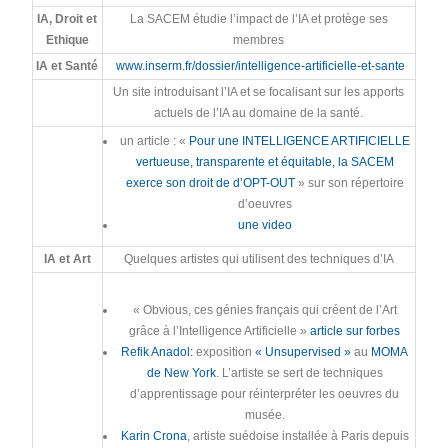
IA, Droit et
La SACEM étudie l’impact de l’IA et protège ses
Ethique
membres
IA et Santé
www.inserm.fr/dossier/intelligence-artificielle-et-sante
Un site introduisant l’IA et se focalisant sur les apports
actuels de l’IA au domaine de la santé.
un article : «
Pour une INTELLIGENCE ARTIFICIELLE
vertueuse, transparente et équitable, la SACEM
exerce son droit de d’OPT-OUT
» sur son répertoire
d’oeuvres
une video
IA et Art
Quelques artistes qui utilisent des techniques d’IA
« Obvious, ces génies français qui créent de l’Art
grâce à l’Intelligence Artificielle »
article sur forbes
Refik Anadol:
exposition
« Unsupervised »
au
MOMA
de New York
. L’artiste se sert de techniques
d’apprentissage pour réinterpréter les oeuvres du
musée.
Karin Crona
, artiste suédoise installée à Paris depuis