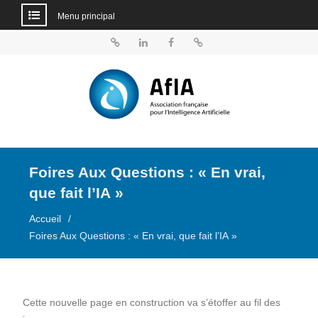
Menu principal
Aller
au
BlueSky
Linkedin
Facebook
Dailymotion
contenu
Foires Aux Questions : « En vrai,
que fait l’IA »
Accueil
Foires Aux Questions : « En vrai, que fait l’IA »
Cette nouvelle page en construction va s’étoffer au fil des