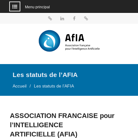
Menu principal
Aller
au
BlueSky
Linkedin
Facebook
Dailymotion
contenu
Les statuts de l’AFIA
Accueil
Les statuts de l’AFIA
ASSOCIATION FRANCAISE pour
l’INTELLIGENCE
ARTIFICIELLE (AFIA)