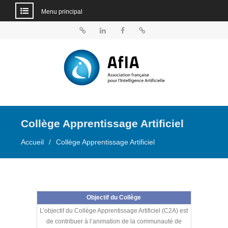
Menu principal
Aller
au
BlueSky
Linkedin
Facebook
Dailymotion
contenu
Collège Apprentissage Artificiel
Accueil
Collège Apprentissage Artificiel
Objectif du Collège
L’objectif du Collège Apprentissage Artificiel (C2A) est
de contribuer à l’animation de la communauté de