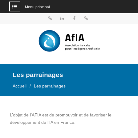
Menu principal
Aller
au
BlueSky
Linkedin
Facebook
Dailymotion
contenu
Les parrainages
Accueil
Les parrainages
L’objet de l’AFIA est de promouvoir et de favoriser le
développement de l’IA en France.