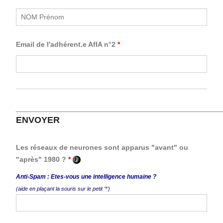
Email de l'adhérent.e AfIA n°2
*
____________________________________________________
ENVOYER
Les réseaux de neurones sont apparus "avant" ou
"après" 1980 ?
*
Anti-Spam : Etes-vous une intelligence humaine ?
(aide en plaçant la souris sur le petit '*')