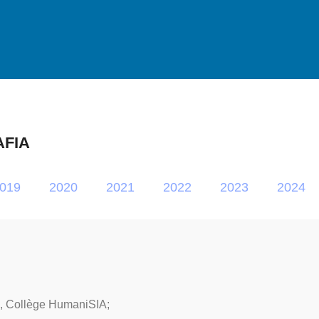
’AFIA
019
2020
2021
2022
2023
2024
, Collège HumaniSIA;