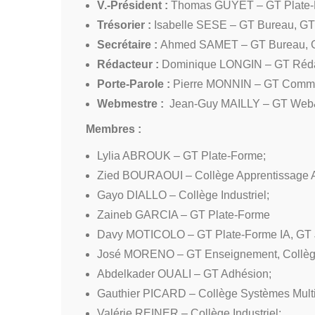
V.-Président :
Thomas GUYET – GT Plate-F
Trésorier :
Isabelle SESE – GT Bureau, GT
Secrétaire :
Ahmed SAMET – GT Bureau, G
Rédacteur :
Dominique LONGIN – GT Rédac
Porte-Parole :
Pierre MONNIN – GT Commu
Webmestre :
Jean-Guy MAILLY – GT Web&
Membres :
Lylia ABROUK – GT Plate-Forme;
Zied BOURAOUI – Collège Apprentissage Art
Gayo DIALLO – Collège Industriel;
Zaineb GARCIA – GT Plate-Forme
Davy MOTICOLO – GT Plate-Forme IA, GT 
José MORENO – GT Enseignement, Collèg
Abdelkader OUALI – GT Adhésion;
Gauthier PICARD – Collège Systèmes Multi
Valérie REINER – Collège Industriel;