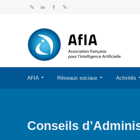
Aller
au
BlueSky
Linkedin
Facebook
Dailymotion
contenu
AFIA
Réseaux sociaux
Activités
Conseils d’Adminis