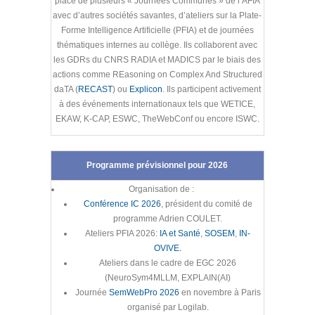
place de plusieurs « Journées Communes » de l’AFIA
avec d’autres sociétés savantes, d’ateliers sur la Plate-
Forme Intelligence Artificielle (PFIA) et de journées
thématiques internes au collège. Ils collaborent avec
les GDRs du CNRS RADIA et MADICS par le biais des
actions comme REasoning on Complex And Structured
daTA (
RECAST
) ou
Explicon
. Ils participent activement
à des événements internationaux tels que WETICE,
EKAW, K-CAP, ESWC, TheWebConf ou encore ISWC.
Programme prévisionnel pour 2026
Organisation de :
Conférence IC 2026
, président du comité de
programme Adrien COULET.
Ateliers PFIA 2026:
IA et Santé
,
SOSEM
,
IN-
OVIVE.
Ateliers dans le cadre de EGC 2026
(NeuroSym4MLLM, EXPLAIN(AI)
Journée
SemWebPro 2026
en novembre à Paris
organisé par Logilab.