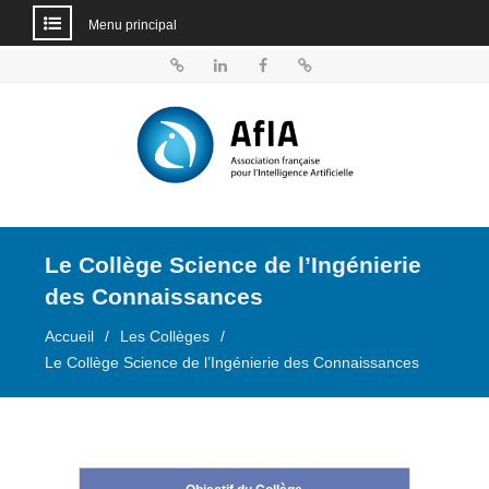
Menu principal
Aller
au
BlueSky
Linkedin
Facebook
Dailymotion
contenu
Le Collège Science de l’Ingénierie
des Connaissances
Accueil
Les Collèges
Le Collège Science de l’Ingénierie des Connaissances