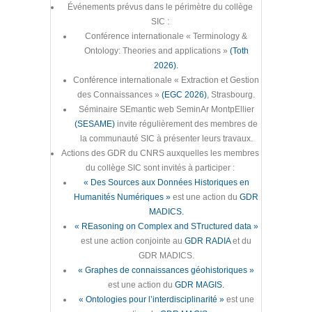
Événements prévus dans le périmètre du collège
SIC :
Conférence internationale « Terminology &
Ontology: Theories and applications »
(Toth
2026).
Conférence internationale « Extraction et Gestion
des Connaissances »
(EGC 2026)
, Strasbourg.
Séminaire SEmantic web SeminAr MontpEllier
(SESAME)
invite régulièrement des membres de
la communauté SIC à présenter leurs travaux.
Actions des GDR du CNRS auxquelles les membres
du collège SIC sont invités à participer :
« Des Sources aux Données Historiques en
Humanités Numériques »
est une action du
GDR
MADICS.
« REasoning on Complex and STructured data »
est une action conjointe au
GDR RADIA
et du
GDR MADICS.
« Graphes de connaissances géohistoriques »
est une action du
GDR MAGIS.
« Ontologies pour l’interdisciplinarité »
est une