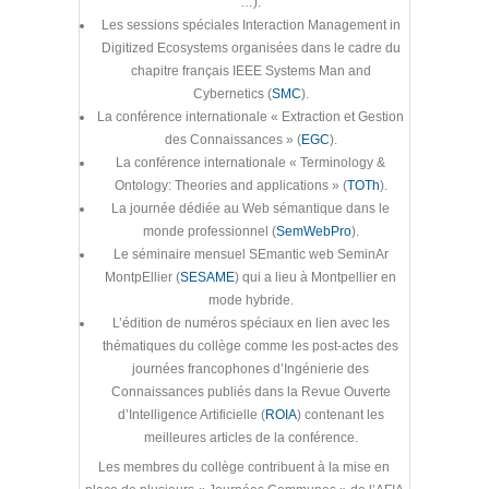
…).
Les sessions spéciales Interaction Management in
Digitized Ecosystems organisées dans le cadre du
chapitre français IEEE Systems Man and
Cybernetics (
SMC
).
La conférence internationale « Extraction et Gestion
des Connaissances » (
EGC
).
La conférence internationale « Terminology &
Ontology: Theories and applications » (
TOTh
).
La journée dédiée au Web sémantique dans le
monde professionnel (
SemWebPro
).
Le séminaire mensuel SEmantic web SeminAr
MontpEllier (
SESAME
) qui a lieu à Montpellier en
mode hybride.
L’édition de numéros spéciaux en lien avec les
thématiques du collège comme les post-actes des
journées francophones d’Ingénierie des
Connaissances publiés dans la Revue Ouverte
d’Intelligence Artificielle (
ROIA
) contenant les
meilleures articles de la conférence.
Les membres du collège contribuent à la mise en