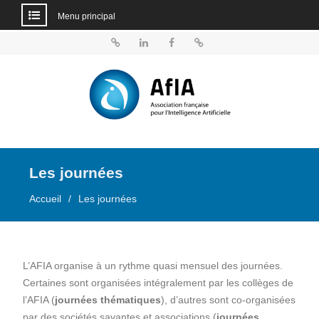
Menu principal
Aller
au
BlueSky
Linkedin
Facebook
Dailymotion
contenu
Les journées
Accueil
Les journées
L’AFIA organise à un rythme quasi mensuel des journées.
Certaines sont organisées intégralement par les collèges de
l’AFIA (
journées thématiques
), d’autres sont co-organisées
par des sociétés savantes et associations (
journées