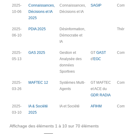
2025-
Connaissances,
Connaissances,
SAGIP
Commune
10-06
Décisions et IA
Décisions et IA
2025
2025-
PDIA 2025
Désinformation,
Thématiq
06-10
Démocratie et
IA
2025-
GAS 2025
Gestion et
GT
GAST
Commune
05-13
Analysée des
d'
EGC
données
Sportives
2025-
MAFTEC 12
Systèmes Multi-
GT MAFTEC
Commune
03-26
Agents
et ACE du
GDR RADIA
2025-
IA & Société
IA et Société
AFIHM
Commune
03-10
2025
Affichage des éléments 1 à 10 sur 70 éléments