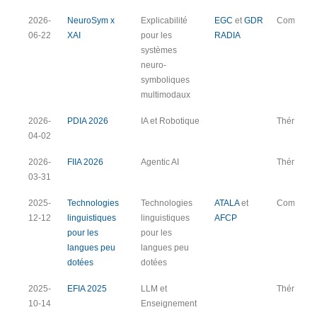
Type de
Date
Titre
Thème
Partenaire
2026-
NeuroSym x
Explicabilité
EGC
et
GDR
Commune
Journée
06-22
XAI
pour les
RADIA
systèmes
neuro-
symboliques
multimodaux
2026-
PDIA 2026
IA et Robotique
Thématiq
04-02
2026-
FIIA 2026
Agentic AI
Thématiq
03-31
2025-
Technologies
Technologies
ATALA
et
Commune
12-12
linguistiques
linguistiques
AFCP
pour les
pour les
langues peu
langues peu
dotées
dotées
2025-
EFIA 2025
LLM et
Thématiq
10-14
Enseignement