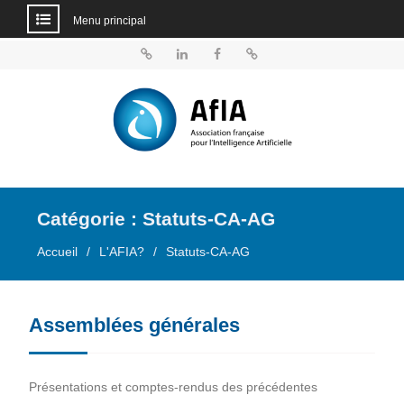
Menu principal
Aller
au
BlueSky
Linkedin
Facebook
Dailymotion
contenu
Catégorie :
Statuts-CA-AG
Accueil
L'AFIA?
Statuts-CA-AG
Assemblées générales
Présentations et comptes-rendus des précédentes