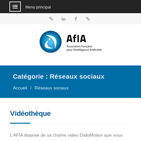
Menu principal
Aller
au
BlueSky
Linkedin
Facebook
Dailymotion
contenu
Catégorie :
Réseaux sociaux
Accueil
Réseaux sociaux
Vidéothèque
L’AFIA dispose de sa chaîne video DailyMotion que vous