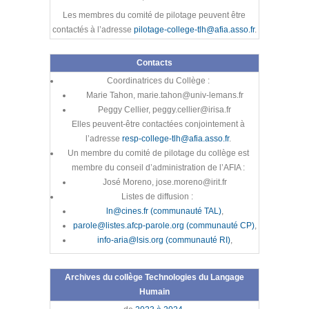
Les membres du comité de pilotage peuvent être
contactés à l’adresse
pilotage-college-tlh@afia.asso.fr
.
Contacts
Coordinatrices du Collège :
Marie Tahon, marie.tahon@univ-lemans.fr
Peggy Cellier, peggy.cellier@irisa.fr
Elles peuvent-être contactées conjointement à
l’adresse
resp-college-tlh@afia.asso.fr
.
Un membre du comité de pilotage du collège est
membre du conseil d’administration de l’AFIA :
José Moreno, jose.moreno@irit.fr
Listes de diffusion :
ln@cines.fr (communauté TAL)
,
parole@listes.afcp-parole.org (communauté CP)
,
info-aria@lsis.org (communauté RI)
,
Archives du collège Technologies du Langage
Humain