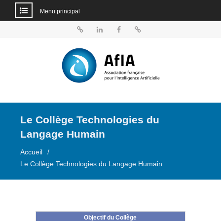
Menu principal
Aller
au
BlueSky
Linkedin
Facebook
Dailymotion
contenu
Le Collège Technologies du
Langage Humain
Accueil
Le Collège Technologies du Langage Humain
Objectif du Collège