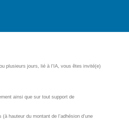
u plusieurs jours, lié à l’IA, vous êtes invité(e)
nement ainsi que sur tout support de
nts (à hauteur du montant de l’adhésion d’une