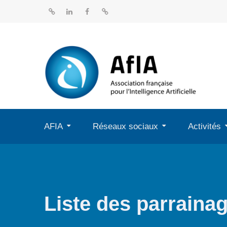
Aller
au
BlueSky
Linkedin
Facebook
Dailymotion
contenu
AFIA
Réseaux sociaux
Activités
Liste des parraina