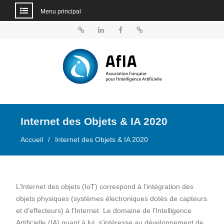
Menu principal
Aller
au
BlueSky
Linkedin
Facebook
Dailymotion
contenu
Internet des Objets & IA 2020
Accueil
Internet des Objets & IA 2020
L’Internet des objets (IoT) correspond à l’intégration des
objets physiques (systèmes électroniques dotés de capteurs
et d’effecteurs) à l’Internet. Le domaine de l’Intelligence
Artificielle (IA) quant à lui, s’intéresse au développement de