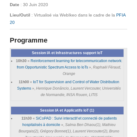
Date
: 30 Juin 2020
Lieu/Outil
: Virtualisé via WebIkeo dans le cadre de la
PFIA
20
Programme
Session IA et Infrastructures support IoT
10h30
«
Reinforcement learning for telecommunication network:
from Opportunistic Spectrum Access to IoTs
»,
Raphaël Féraud,
Orange
11h00
«
IoT for Supervision and Control of Water Distribution
Systems
»,
Henrique Donâncio, Laurent Vercouter, Universités
de Normandie, INSA Rouen, LITIS
Session IA et Applicatifs IoT (1)
11h30
«
SiCoPAD : Suivi interactif et connecté de patients
hospitalisés à domicile
»,
Salma Ben Dhaou(1), Mathieu
Bourgais(2), Grégory Bonnet(1), Laurent Vercouter(2), Bruno