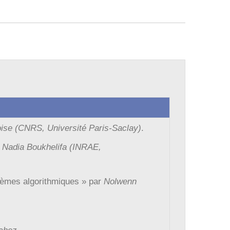
oise
(CNRS, Université Paris-Saclay)
.
r
Nadia Boukhelifa (INRAE,
tèmes algorithmiques »
par
Nolwenn