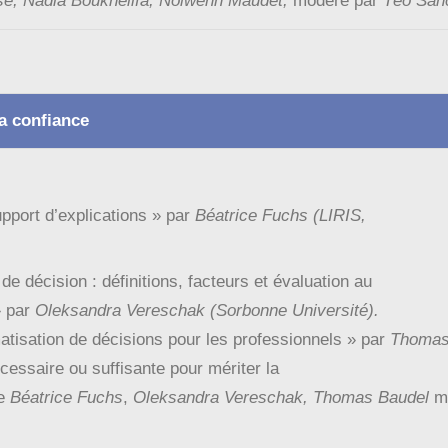
se
,
Nadia Boukhelifa
, Nolwenn Maudet,
modéré par
Téo San
a confiance
pport d’explications
» par
Béatrice Fuchs (LIRIS,
 de dé
cision : dé
finitions, facteurs et é
valuation au
 par
O
leksandra Vereschak (Sorbonne Université
).
atisation de dé
cisions pour les professionnels
» par
Thomas 
cessaire
ou
suffisante
pour
mé
riter
la
e
Béatrice Fuchs
,
O
leksandra Vereschak, Thomas Baudel
m