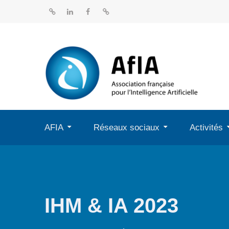
Aller
au
BlueSky
Linkedin
Facebook
Dailymotion
contenu
AFIA
Réseaux sociaux
Activités
IHM & IA 2023