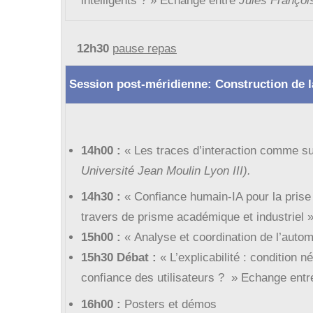
intelligents ? »
Echange entre
Jules Françoi
12h30
pause repas
Session post-méridienne: Construction de l
14h00 :
«
Les traces d’interaction comme su
Université Jean Moulin Lyon III).
14h30 :
« C
onfiance humain-IA pour la prise
travers de prisme acadé
mique et industriel
»
15h00
:
«
Analyse et coordination de l’autom
15h30 Débat :
«
L’explicabilité
:
condition
né
confiance
des
utilisateurs ?
»
Echange entr
16h00 :
Posters et démos