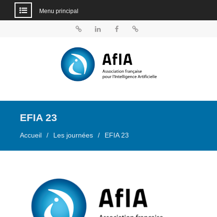
Menu principal
Aller
au
BlueSky
Linkedin
Facebook
Dailymotion
contenu
EFIA 23
Accueil
Les journées
EFIA 23