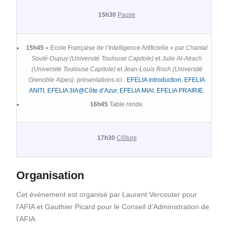
15h30
Pause
15h45
« Ecole Française de l’Intelligence Artificielle » par
Chantal
Soulé-Dupuy (Université Toulouse Capitole)
et
Julie Al-Atrach
(Université Toulouse Capitole)
et
Jean-Louis Roch (Université
Grenoble Alpes)
. présentations ici :
EFELIA introduction
,
EFELIA
ANITI
,
EFELIA 3IA@Côte d’Azur
,
EFELIA MIAI
,
EFELIA PRAIRIE
.
16h45
Table ronde.
17h30
Clôture
Organisation
Cet événement est organisé par Laurent Vercouter pour
l’AFIA et Gauthier Picard pour le Conseil d’Administration de
l’AFIA.