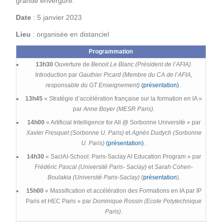
grande envergure.
Date
: 5 janvier 2023
Lieu
: organisée en distanciel
Programmation
13h30
Ouverture de
Benoit Le Blanc (Président de l’AFIA)
.
Introduction par
Gauthier Picard (Membre du CA de l’AFIA,
responsable du GT Enseignement)
(présentation)
.
13h45
« Stratégie d’accélération française sur la formation en IA »
par
Anne Boyer (MESR Paris)
.
14h00
« Artificial Intelligence for All @ Sorbonne Université » par
Xavier Fresquet (Sorbonne U. Paris)
et
Agnès Dudych (Sorbonne
U. Paris)
(présentation)
.
14h30
« SaclAI-School: Paris-Saclay AI Education Program » par
Frédéric Pascal (Université Paris- Saclay)
et
Sarah Cohen-
Boulakia (Université Paris-Saclay)
(
présentation
).
15h00
« Massification et accélération des Formations en IA par IP
Paris et HEC Paris » par
Dominique Rossin (Ecole Polytechnique
Paris)
.