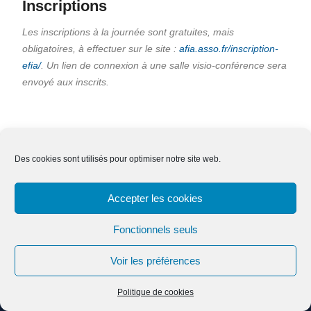
Inscriptions
Les inscriptions à la journée sont gratuites, mais
obligatoires, à effectuer sur le site :
afia.asso.fr/inscription-
efia/
. Un lien de connexion à une salle visio-conférence sera
envoyé aux inscrits.
Des cookies sont utilisés pour optimiser notre site web.
Nous contacter
Adhésion
Mentions légales
Accepter les cookies
Effacer ses données
Fonctionnels seuls
Voir les préférences
Copyright © Tous droits réservés.
Education Mind par
Axle Themes
Politique de cookies