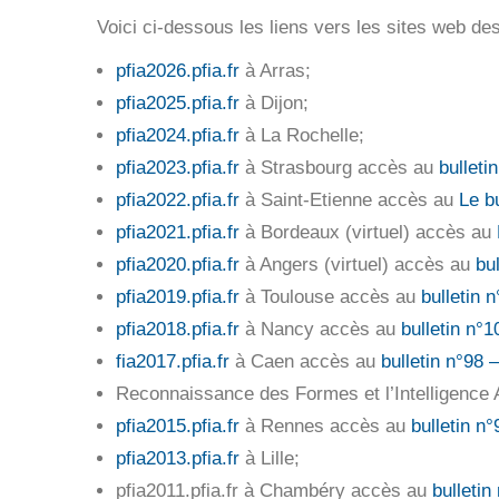
Voici ci-dessous les liens vers les sites web de
pfia2026.pfia.fr
à Arras;
pfia2025.pfia.fr
à Dijon;
pfia2024.pfia.fr
à La Rochelle;
pfia2023.pfia.fr
à Strasbourg accès au
bulleti
pfia2022.pfia.fr
à Saint-Etienne accès au
Le b
pfia2021.pfia.fr
à Bordeaux (virtuel) accès au
pfia2020.pfia.fr
à Angers (virtuel) accès au
bu
pfia2019.pfia.fr
à Toulouse accès au
bulletin 
pfia2018.pfia.fr
à Nancy accès au
bulletin n°
fia2017.pfia.fr
à Caen accès au
bulletin n°98
Reconnaissance des Formes et l’Intelligence 
pfia2015.pfia.fr
à Rennes accès au
bulletin n
pfia2013.pfia.fr
à Lille;
pfia2011.pfia.fr à Chambéry accès au
bulletin