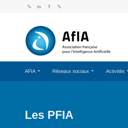
Aller
au
BlueSky
Linkedin
Facebook
Dailymotion
contenu
AFIA
Réseaux sociaux
Activités
Les PFIA