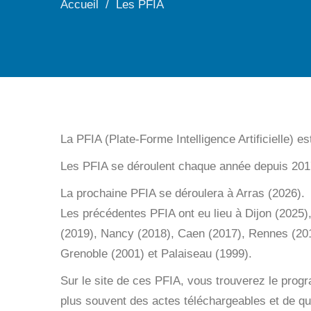
Accueil
Les PFIA
La PFIA (Plate-Forme Intelligence Artificielle) e
Les PFIA se déroulent chaque année depuis 201
La prochaine PFIA se déroulera à Arras (2026).
Les précédentes PFIA ont eu lieu à Dijon (2025)
(2019), Nancy (2018), Caen (2017), Rennes (201
Grenoble (2001) et Palaiseau (1999).
Sur le site de ces PFIA, vous trouverez le prog
plus souvent des actes téléchargeables et de que