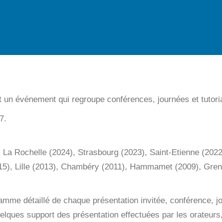
st un événement qui regroupe conférences, journées et tutoriau
7.
, La Rochelle (2024), Strasbourg (2023), Saint-Etienne (202
5), Lille (2013), Chambéry (2011), Hammamet (2009), Greno
ramme détaillé de chaque présentation invitée, conférence, 
lques support des présentation effectuées par les orateurs,