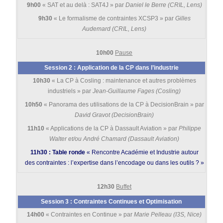
9h00
« SAT et au delà : SAT4J » par
Daniel le Berre (CRIL, Lens)
9h30
« Le formalisme de contraintes XCSP3 » par
Gilles
Audemard (CRIL, Lens)
10h00
Pause
Session 2 : Application de la CP dans l’industrie
10h30
« La CP à Cosling : maintenance et autres problèmes
industriels » par
Jean-Guillaume Fages (Cosling)
10h50
« Panorama des utilisations de la CP à DecisionBrain » par
David Gravot (DecisionBrain)
11h10
« Applications de la CP à Dassault Aviation » par
Philippe
Walter et/ou André Chamard (Dassault Aviation)
11h30 : Table ronde
« Rencontre Académie et Industrie autour
des contraintes : l’expertise dans l’encodage ou dans les outils ? »
12h30
Buffet
Session 3 : Contraintes Continues et Optimisation
14h00
« Contraintes en Continue » par
Marie Pelleau (I3S, Nice)