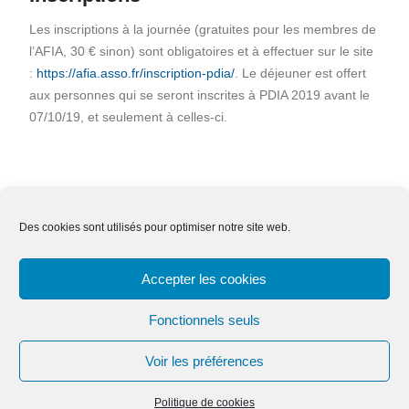
Les inscriptions à la journée (gratuites pour les membres de
l’AFIA, 30 € sinon) sont obligatoires et à effectuer sur le site
:
https://afia.asso.fr/inscription-pdia/
. Le déjeuner est offert
aux personnes qui se seront inscrites à PDIA 2019 avant le
07/10/19, et seulement à celles-ci.
Des cookies sont utilisés pour optimiser notre site web.
Nous contacter
Adhésion
Mentions légales
Accepter les cookies
Effacer ses données
Fonctionnels seuls
Voir les préférences
Copyright © Tous droits réservés.
Education Mind par
Axle Themes
Politique de cookies