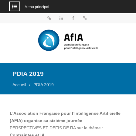
Menu principal
Aller
au
BlueSky
Linkedin
Facebook
Dailymotion
contenu
PDIA 2019
Accueil
PDIA 2019
L’Association Française pour l’Intelligence Artificielle
(AFIA) organise sa sixième journée
PERSPECTIVES ET DEFIS DE l’IA sur le thème :
Contraintes et IA
.