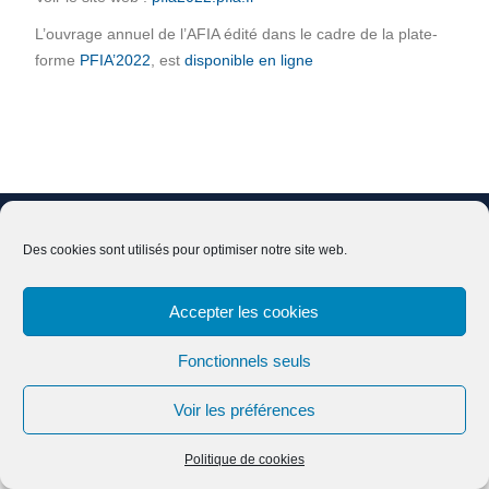
L’ouvrage annuel de l’AFIA édité dans le cadre de la plate-
forme
PFIA’2022
, est
disponible en ligne
Nous contacter
Adhésion
Mentions légales
Des cookies sont utilisés pour optimiser notre site web.
Effacer ses données
Accepter les cookies
Copyright © Tous droits réservés.
Fonctionnels seuls
Education Mind par
Axle Themes
Voir les préférences
Politique de cookies