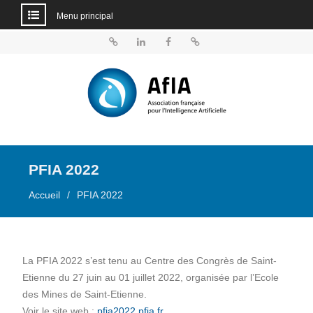
Menu principal
Aller
au
BlueSky
Linkedin
Facebook
Dailymotion
contenu
PFIA 2022
Accueil
PFIA 2022
La PFIA 2022 s’est tenu au Centre des Congrès de Saint-
Etienne du 27 juin au 01 juillet 2022, organisée par l’Ecole
des Mines de Saint-Etienne.
Voir le site web :
pfia2022.pfia.fr