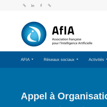
Aller
au
BlueSky
Linkedin
Facebook
Dailymotion
contenu
AFIA
Réseaux sociaux
Activités
Appel à Organisati