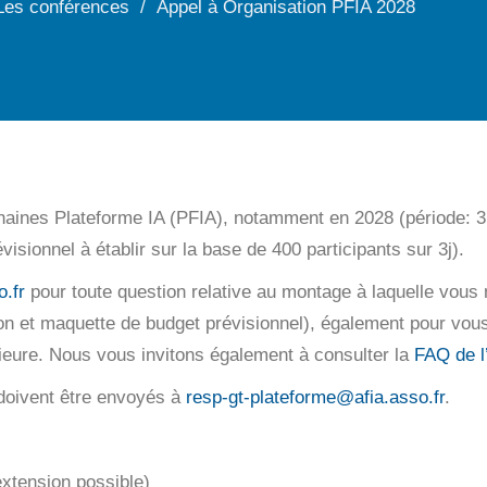
Les conférences
Appel à Organisation PFIA 2028
aines Plateforme IA (PFIA), notamment en 2028 (période: 3 j
isionnel à établir sur la base de 400 participants sur 3j).
.fr
pour toute question relative au montage à laquelle vous
n et maquette de budget prévisionnel), également pour vous
rieure. Nous vous invitons également à consulter la
FAQ de l
 doivent être envoyés à
resp-gt-plateforme@afia.asso.fr
.
xtension possible)