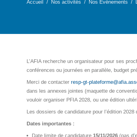
Accueil
Nos activités
Nos Evènements
L’AFIA recherche un organisateur pour ses proch
conférences ou journées en parallèle, budget prév
Merci de contacter
resp-gt-plateforme@afia.asso
dans les annexes jointes (maquette de conventio
vouloir organiser PFIA 2028, ou une édition ulté
Les dossiers de candidature pour l’édition 2028
Dates importantes :
Date limite de candidature
15/11/2026
(pas d’e