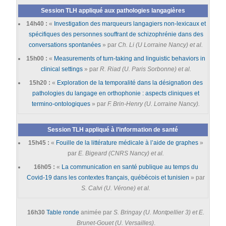
Session TLH appliqué aux pathologies langagières
14h40 :
«
Investigation des marqueurs langagiers non-lexicaux et
spécifiques des personnes souffrant de schizophrénie dans des
conversations spontanées
» par
Ch. Li (U Lorraine Nancy) et al.
15h00 :
«
Measurements of turn-taking and linguistic behaviors in
clinical settings
» par
R. Riad (U. Paris Sorbonne) et al.
15h20 :
«
Exploration de la temporalité dans la désignation des
pathologies du langage en orthophonie : aspects cliniques et
termino-ontologiques
» par
F. Brin-Henry (U. Lorraine Nancy).
Session TLH appliqué à l’information de santé
15h45 :
«
Fouille de la littérature médicale à l’aide de graphes
»
par
E. Bigeard (CNRS Nancy) et al.
16h05 :
«
La communication en santé publique au temps du
Covid-19 dans les contextes français, québécois et tunisien
» par
S. Calvi (U. Vérone) et al.
16h30
Table ronde
animée par
S. Bringay (U. Montpellier 3) et E.
Brunet-Gouet (U. Versailles)
.