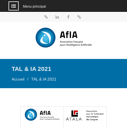
Menu principal
Aller
au
BlueSky
Linkedin
Facebook
Dailymotion
contenu
TAL & IA 2021
Accueil
TAL & IA 2021