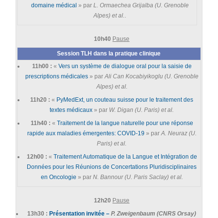
domaine médical
» par
L. Ormaechea Grijalba (U. Grenoble
Alpes) et al.
.
10h40
Pause
Session TLH dans la pratique clinique
11h00 :
«
Vers un système de dialogue oral pour la saisie de
prescriptions médicales
» par
Ali Can Kocabiyikoglu (U. Grenoble
Alpes) et al.
11h20 :
«
PyMedExt, un couteau suisse pour le traitement des
textes médicaux
» par
W. Digan (U. Paris) et al.
11h40 :
«
Traitement de la langue naturelle pour une réponse
rapide aux maladies émergentes: COVID-19
» par
A. Neuraz (U.
Paris) et al.
12h00 :
«
Traitement Automatique de la Langue et Intégration de
Données pour les Réunions de Concertations Pluridisciplinaires
en Oncologie
» par
N. Bannour (U. Paris Saclay) et al.
12h20
Pause
13h30 :
Présentation invitée –
P. Zweigenbaum (CNRS Orsay)