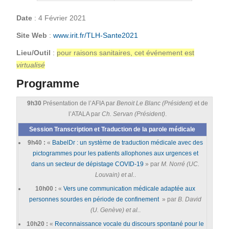
Date
: 4 Février 2021
Site Web
:
www.irit.fr/TLH-Sante2021
Lieu/Outil
:
pour raisons sanitaires, cet événement est
virtualisé
Programme
9h30
Présentation de l’AFIA par
Benoit Le Blanc (Président)
et de
l’ATALA par
Ch. Servan (Président)
.
Session Transcription et Traduction de la parole médicale
9h40 :
«
BabelDr : un système de traduction médicale avec des
pictogrammes pour les patients allophones aux urgences et
dans un secteur de dépistage COVID-19
» par
M. Norré (UC.
Louvain) et al.
.
10h00 :
«
Vers une communication médicale adaptée aux
personnes sourdes en période de confinement
» par
B. David
(U. Genève) et al.
.
10h20 :
«
Reconnaissance vocale du discours spontané pour le