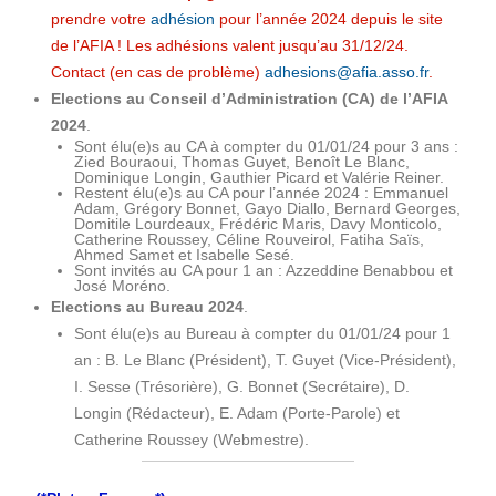
prendre votre
adhésion
pour l’année 2024 depuis le site
de l’AFIA ! Les adhésions valent jusqu’au 31/12/24.
Contact (en cas de problème)
adhesions@afia.asso.fr
.
Elections au Conseil d’Administration (CA) de l’AFIA
2024
.
Sont élu(e)s au CA à compter du 01/01/24 pour 3 ans :
Zied Bouraoui, Thomas Guyet, Benoît Le Blanc,
Dominique Longin, Gauthier Picard et Valérie Reiner.
Restent élu(e)s au CA pour l’année 2024 : Emmanuel
Adam, Grégory Bonnet, Gayo Diallo, Bernard Georges,
Domitile Lourdeaux, Frédéric Maris, Davy Monticolo,
Catherine Roussey, Céline Rouveirol, Fatiha Saïs,
Ahmed Samet et Isabelle Sesé.
Sont invités au CA pour 1 an : Azzeddine Benabbou et
José Moréno.
Elections au Bureau 2024
.
Sont élu(e)s au Bureau à compter du 01/01/24 pour 1
an : B. Le Blanc (Président), T. Guyet (Vice-Président),
I. Sesse (Trésorière), G. Bonnet (Secrétaire), D.
Longin (Rédacteur), E. Adam (Porte-Parole) et
Catherine Roussey (Webmestre).