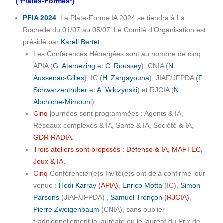
(*Plates-Formes*)
PFIA 2024
. La Plate-Forme IA 2024 se tiendra à La
Rochelle du 01/07 au 05/07. Le Comité d’Organisation est
présidé par
Karell Bertet
.
Les Conférences Hébergées sont au nombre de cinq :
APIA (
G. Atemezing
et
C. Roussey
), CNIA (
N.
Aussenac-Gilles
), IC (
H. Zargayouna
), JIAF/JFPDA (
F.
Schwarzentruber
et
A. Wilczynski
) et RJCIA (
N.
Abchiche-Mimouni
).
Cinq
journées sont programmées : Agents & IA,
Réseaux complexes & IA, Santé & IA, Société & IA,
GDR RADIA
.
Trois ateliers sont proposés : Défense & IA, MAFTEC,
Jeux & IA.
Cinq
Conférencier(e)s Invité(e)s ont déjà confirmé leur
venue :
Hedi Karray
(APIA)
,
Enrico Motta
(IC),
Simon
Parsons
(JIAF/JFPDA) ,
Samuel Tronçon
(RJCIA)
,
Pierre Zweigenbaum
(CNIA), sans oublier
traditionnellement la lauréate ou le lauréat du Prix de