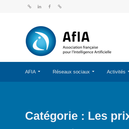
Aller
au
BlueSky
Linkedin
Facebook
Dailymotion
contenu
AFIA
Réseaux sociaux
Activités
Catégorie :
Les pri