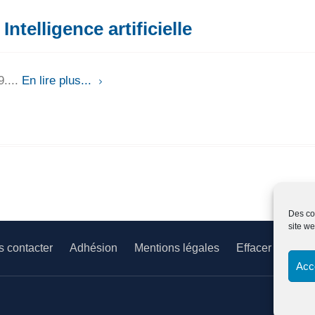
ntelligence artificielle
9....
En lire plus...
Des coo
site we
 contacter
Adhésion
Mentions légales
Effacer ses do
Acc