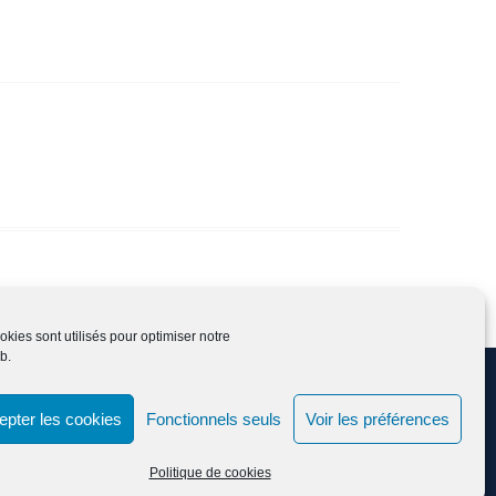
kies sont utilisés pour optimiser notre
b.
nnées
epter les cookies
Fonctionnels seuls
Voir les préférences
Education Mind par
Axle Themes
Politique de cookies