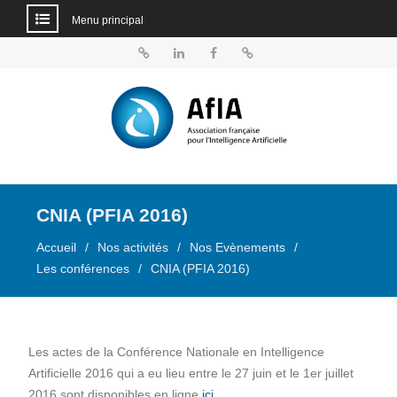
Menu principal
Aller
au
BlueSky
Linkedin
Facebook
Dailymotion
contenu
CNIA (PFIA 2016)
Accueil
Nos activités
Nos Evènements
Les conférences
CNIA (PFIA 2016)
Les actes de la Conférence Nationale en Intelligence
Artificielle 2016 qui a eu lieu entre le 27 juin et le 1er juillet
2016 sont disponibles en ligne
ici
.