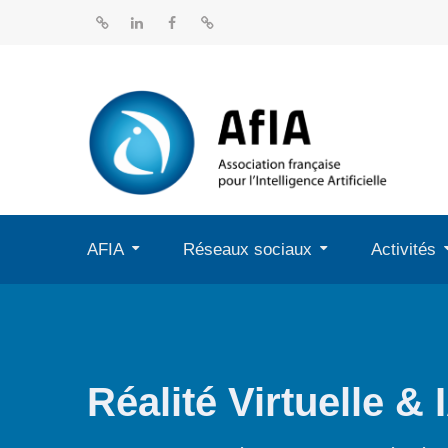
Aller
au
BlueSky
Linkedin
Facebook
Dailymotion
contenu
AFIA
Réseaux sociaux
Activités
Réalité Virtuelle & 