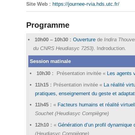
Site Web :
https://journee-rvia.hds.utc.fr/
Programme
10h00 – 10h30 :
Ouverture
de
Indira Thouv
du CNRS Heudiasyc 7253)
. Indroduction.
Session matinale
10h30 :
Présentation invitée «
Les agents 
11h15 :
Présentation invitée «
La réalité vir
pratiques, enseignement du geste et adapta
11h45 :
«
Facteurs humains et réalité virtue
Souchet (Heudiasyc Compiègne)
12h10 :
«
Génération d’un profil dynamique d
(Heudiasyc Compiègne)