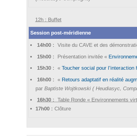
12h : Buffet
Session post-méridienne
14h00 :
Visite du CAVE et des démonstrat
15h00 :
Présentation invitée «
Environnemen
15h30 :
«
Toucher social pour l’interactio
16h00 :
«
Retours adaptatif en réalité aug
par
Baptiste Wojtkowski ( Heudiasyc, Comp
16h30 :
Table Ronde « Environnements virtu
17h00 :
Clôture