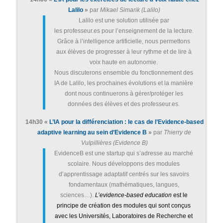
Lalilo
»
par
Mikael Simarik (Lalilo)
Lalilo est une solution utilisée par
les professeur.es pour l’enseignement de la lecture.
Grâce à l’intelligence artificielle, nous permettons
aux élèves de progresser à leur rythme et de lire à
voix haute en autonomie.
Nous discuterons ensemble du fonctionnement des
IA de Lalilo, les prochaines évolutions et la manière
dont nous continuerons à gérer/protéger les
données des élèves et des professeur.es.
14h30
«
L’IA pour la différenciation : le cas de l’Evidence-based
adaptive learning au sein d’Evidence B
»
par
Thierry de
Vulpillières
(
Evidence B
)
EvidenceB est une startup qui s’adresse au marché
scolaire. Nous développons des modules
d’apprentissage adaptatif centrés sur les savoirs
fondamentaux (mathématiques, langues,
sciences…).
L’evidence-based education
est le
principe de création des modules qui sont conçus
avec les Universités, Laboratoires de Recherche et