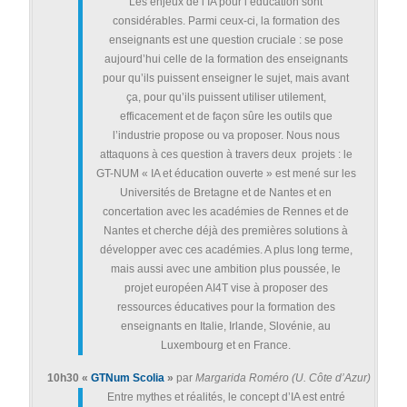
Les enjeux de l’IA pour l’éducation sont
considérables. Parmi ceux-ci, la formation des
enseignants est une question cruciale : se pose
aujourd’hui celle de la formation des enseignants
pour qu’ils puissent enseigner le sujet, mais avant
ça, pour qu’ils puissent utiliser utilement,
efficacement et de façon sûre les outils que
l’industrie propose ou va proposer. Nous nous
attaquons à ces question à travers deux projets : le
GT-NUM « IA et éducation ouverte » est mené sur les
Universités de Bretagne et de Nantes et en
concertation avec les académies de Rennes et de
Nantes et cherche déjà des premières solutions à
développer avec ces académies. A plus long terme,
mais aussi avec une ambition plus poussée, le
projet européen AI4T vise à proposer des
ressources éducatives pour la formation des
enseignants en Italie, Irlande, Slovénie, au
Luxembourg et en France.
10h30 «
GTNum Scolia
»
par
Margarida Roméro (U. Côte d’Azur)
Entre mythes et réalités, le concept d’IA est entré