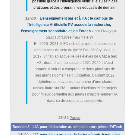
possible grâce à l’Intelligence Artificielle au sein des
pratiques et des programmes éducatifs de demain.
12h00 «
L’enseignement par et à l’IA : le campus de
l’Intelligence Artificielle PV associe la recherche,
l’enseignement secondaire et les Edtech
»
par
Françoise
Sturbaut (
Lycée Paul Valery
)
En 2020- 2021, 5 EDtech ont expérimentées leurs
applications au sein du lycée Paul Valéry ; depuis
2017, un fablab accueille des élèves de CM2 à bac
+2 ; durant l’année scolaire 2021-2022, l’IA est
donnée à voir et à comprendre dans plusieurs de
ses grands domaines d’utilisation. Courant 2022
débutera un travail de recherche d’une chaire
universitaire sur l’IA… autant d’actions et de projets
pour mieux permettre aux jeunes d’appréhender l’IA
dans sa diversité et sa complexité.
12h30
Pause
Session 3 : L’IA pour l’éducation au sein des entreprises EdTech
14h00
«
L’IA pour les exercices de lecture à voix haute chez