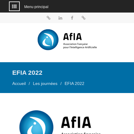
Menu principal
Aller
au
BlueSky
Linkedin
Facebook
Dailymotion
contenu
EFIA 2022
Accueil
Les journées
EFIA 2022