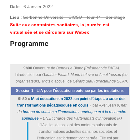
Date
: 6 Janvier 2022
Lieu
:
Sorbonne Université – CICSU – tour 44 – 1er étage
Suite aux contraintes sanitaires, la journée est
virtualisée et se déroulera sur Webex
Programme
9h00
Ouverture de
Benoit Le Blanc (Président de l’AFIA)
.
Introduction par
Gauthier Picard, Marie Lefevre et Amel Yessad (co-
organisateurs)
. Mots d’accueil de
Gérard Biau (directeur de SCAI)
.
Session 1 : L’IA pour l’éducation soutenue par les institutions
9h30
«
IA et éducation en 2022, un point d’étape au cœur des
transformations pédagogiques en cours
»
par
Axel Jean (Chef
du
bureau du soutien à l’innovation numérique et à la recherche
appliquée
– DNE ; chargé des Partenariats d’innovation IA)
L’IA et les datas sont des moteurs puissants de
transformations actuelles dans nos sociétés et
l’éducation est fortement concernée. Elle est par