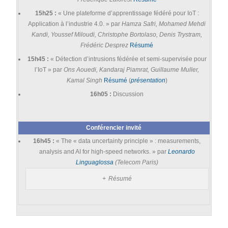
15h25 :
« Une plateforme d’apprentissage fédéré pour IoT :
Application à l’industrie 4.0. » par
Hamza Safri, Mohamed Mehdi
Kandi, Youssef Miloudi, Christophe Bortolaso, Denis Trystram,
Frédéric Desprez
Résumé
15h45 :
« Détection d’intrusions fédérée et semi-supervisée pour
l’IoT » par
Ons Aouedi, Kandaraj Piamrat, Guillaume Muller,
Kamal Singh
Résumé
(
présentation
)
16h05 :
Discussion
Conférencier invité
16h45 :
« The « data uncertainty principle » : measurements,
analysis and AI for high-speed networks. » par
Leonardo
Linguaglossa
(Telecom Paris)
Résumé