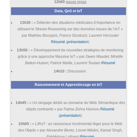
12h00
pause repas
Data, QoS et IoT
13h30 :
« Détecter des situations médicales d’importance en
utilisant le Stream Reasoning sur des données issues de l’IoT »
par
Mathieu Bourgais, Franco Giustozzi, Laurent Vercouter
Résumé
(
présentation
)
13h50 :
« Développement de nouvelles stratégies de monitoring
grâce à une approche Massive IoT » par
Gwen Maudet, Mireille
Batton-Hubert, Patrick Maille, Laurent Toutain
Résumé
14h10 :
Discussion.
Raisonnement et Apprentissage en IoT
14h45 :
« Un langage dédié au domaine du Web Sémantique des
objets contraints » par
Fatma-Zohra Hannou
Résumé
(
présentation
)
15h05 :
« LiRoT : un raisonneur incrémental léger pour le Web
des Objets » par
Alexandre Bento, Lionel Médini, Kamal Singh,
Frédérique Laforest
Résumé