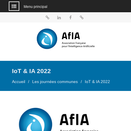
Menu principal
Aller
au
BlueSky
Linkedin
Facebook
Dailymotion
contenu
IoT & IA 2022
Accueil
Les journées communes
IoT & IA 2022