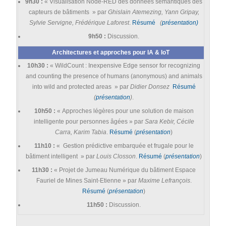
9h30 :
« Visualisation Node-RED des données sémantiques des
capteurs de bâtiments » par
Ghislain Atemezing, Yann Gripay,
Sylvie Servigne, Frédérique Laforest
.
Résumé
(
présentation)
9h50 :
Discussion.
Architectures et approches pour IA & IoT
10h30 :
« WildCount : Inexpensive Edge sensor for recognizing
and counting the presence of humans (anonymous) and animals
into wild and protected areas » par
Didier Donsez
Résumé
(
présentation
)
.
10h50 :
« Approches légères pour une solution de maison
intelligente pour personnes âgées » par
Sara Kebir, Cécile
Carra, Karim Tabia
.
Résumé
(
présentation
)
11h10 :
« Gestion prédictive embarquée et frugale pour le
bâtiment intelligent » par
Louis Closson
.
Résumé
(
présentation
)
11h30 :
« Projet de Jumeau Numérique du bâtiment Espace
Fauriel de Mines Saint-Etienne » par
Maxime Lefrançois
.
Résumé
(
présentation
)
11h50 :
Discussion.