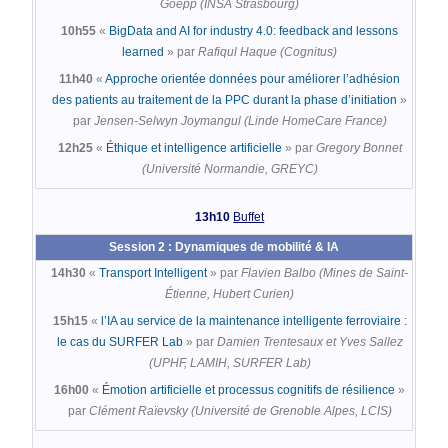
Goepp (INSA Strasbourg)
10h55
«
BigData and AI for industry 4.0: feedback and lessons
learned
» par
Rafiqul Haque (Cognitus)
11h40
«
Approche orientée données pour améliorer l’adhésion
des patients au traitement de la PPC durant la phase d’initiation
»
par
Jensen-Selwyn Joymangul (Linde HomeCare France)
12h25
«
Éthique et intelligence artificielle
» par
Gregory Bonnet
(Université Normandie, GREYC)
13h10
Buffet
Session 2 : Dynamiques de mobilité & IA
14h30
«
Transport Intelligent
» par
Flavien Balbo (Mines de Saint-
Étienne, Hubert Curien)
15h15
«
l’IA au service de la maintenance intelligente ferroviaire :
le cas du SURFER Lab
» par
Damien Trentesaux et Yves Sallez
(UPHF, LAMIH, SURFER Lab)
16h00
«
Émotion artificielle et processus cognitifs de résilience
»
par
Clément Raïevsky (Université de Grenoble Alpes, LCIS)