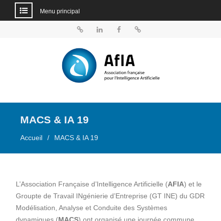
Menu principal
Aller
au
BlueSky
Linkedin
Facebook
Dailymotion
contenu
MACS & IA 19
Accueil
MACS & IA 19
L’Association Française d’Intelligence Artificielle (
AFIA
) et le
Groupte de Travail INgénierie d’Entreprise (GT INE) du GDR
Modélisation, Analyse et Conduite des Systèmes
dynamiques (
MACS
) ont organisé une journée commune