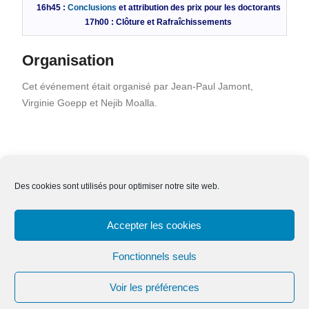
16h45 :
Conclusions
et attribution des prix pour les doctorants
17h00 : Clôture et Rafraîchissements
Organisation
Cet événement était organisé par Jean-Paul Jamont,
Virginie Goepp et Nejib Moalla.
Des cookies sont utilisés pour optimiser notre site web.
Nous contacter
Adhésion
Mentions légales
Accepter les cookies
Effacer ses données
Fonctionnels seuls
Voir les préférences
Copyright © Tous droits réservés.