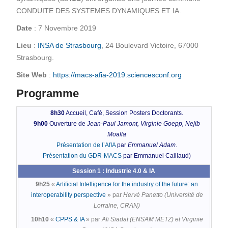
CONDUITE DES SYSTEMES DYNAMIQUES ET IA.
Date
: 7 Novembre 2019
Lieu
:
INSA de Strasbourg
, 24 Boulevard Victoire, 67000
Strasbourg.
Site Web
:
https://macs-afia-2019.sciencesconf.org
Programme
8h30
Accueil, Café, Session Posters Doctorants.
9h00
Ouverture de
Jean-Paul Jamont, Virginie Goepp, Nejib
Moalla
Présentation de l’AfIA
par
Emmanuel Adam
.
Présentation du GDR-MACS
par Emmanuel Caillaud)
Session 1 : Industrie 4.0 & IA
9h25
«
Artificial Intelligence for the industry of the future: an
interoperability perspective
» par
Hervé Panetto (Université de
Lorraine, CRAN)
10h10
«
CPPS & IA
» par
Ali Siadat (ENSAM METZ) et Virginie