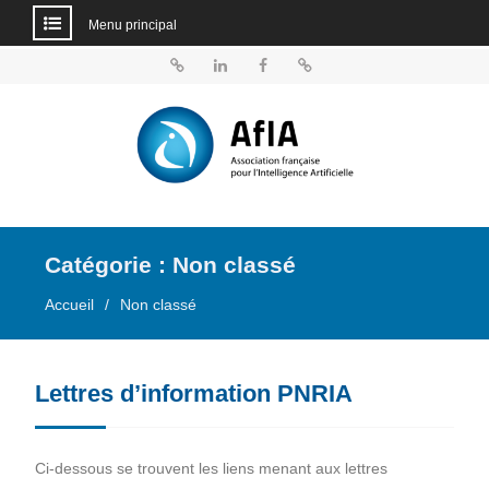
Menu principal
Aller
au
BlueSky
Linkedin
Facebook
Dailymotion
contenu
Catégorie :
Non classé
Accueil
Non classé
Lettres d’information PNRIA
Ci-dessous se trouvent les liens menant aux lettres