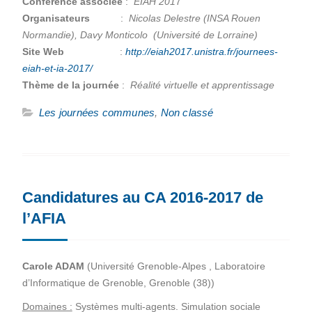
Conférence associée
:
EIAH 201
7
Organisateurs
:
Nicolas Delestre (INSA Rouen
Normandie), Davy Monticolo (Université de Lorraine)
Site Web
:
http://eiah2017.unistra.fr/journees-
eiah-et-ia-2017/
Thème de la journée
:
Réalité virtuelle et apprentissage
Les journées communes
,
Non classé
Candidatures au CA 2016-2017 de
l’AFIA
Carole ADAM
(
Université Grenoble-Alpes ,
Laboratoire
d’Informatique de Grenoble,
Grenoble (38))
Domaines :
Systèmes multi-agents. Simulation sociale