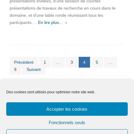
présentations invitées, d’une session de courtes
présentations de travaux de recherche en cours dans le
domaine, et d’une table ronde réunissant tous les
participants.…
En lire plus...
Pagination
Précédent
1
…
3
4
5
…
9
Suivant
des
publications
Des cookies sont utilisés pour optimiser notre site web.
Nous contacter
Adhésion
Mentions légales
Accepter les cookies
Effacer ses données
Fonctionnels seuls