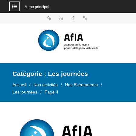
Menu principal
Aller
au
BlueSky
Linkedin
Facebook
Dailymotion
contenu
Catégorie :
Les journées
Accueil
Nos activités
Nos Evènements
Les journées
Page 4