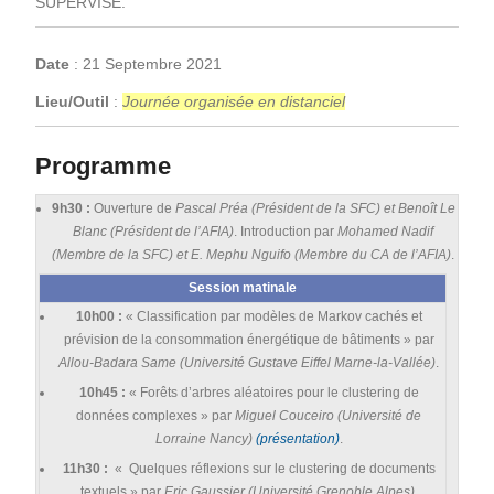
SUPERVISE.
Date
: 21 Septembre 2021
Lieu/Outil
:
Journée organisée en distanciel
Programme
9h30 :
Ouverture de
Pascal Préa (Président de la SFC) et Benoît Le
Blanc (Président de l’AFIA)
. Introduction par
Mohamed Nadif
(Membre de la SFC) et E. Mephu Nguifo (Membre du CA de l’AFIA)
.
Session matinale
10h00 :
« Classification par modèles de Markov cachés et
prévision de la consommation énergétique de bâtiments » par
Allou-Badara Same (Université Gustave Eiffel Marne-la-Vallée)
.
10h45 :
« Forêts d’arbres aléatoires pour le clustering de
données complexes » par
Miguel Couceiro (Université de
Lorraine Nancy)
(présentation)
.
11h30 :
« Quelques réflexions sur le clustering de documents
textuels » par
Eric Gaussier (Université Grenoble Alpes)
.