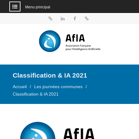
Menu principal
Aller
au
BlueSky
Linkedin
Facebook
Dailymotion
contenu
Classification & IA 2021
Accueil
Les journées communes
Classification & IA 2021