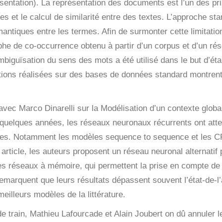
sentation
). La représentation des documents est l’un des p
s et le calcul de similarité entre des textes. L’approche sta
ntiques entre les termes. Afin de surmonter cette limitation
aphe de co-occurrence obtenu à partir d’un corpus et d’un r
biguïsation du sens des mots a été utilisé dans le but d’éta
tions réalisées sur des bases de données standard montren
 avec Marco Dinarelli sur la
Modélisation d’un contexte globa
quelques années, les réseaux neuronaux récurrents ont attein
nces. Notamment les modèles
sequence to sequence
et les C
article, les auteurs proposent un réseau neuronal alternati
 des réseaux à mémoire, qui permettent la prise en compte de
remarquent que leurs résultats dépassent souvent l’état-de-l
meilleurs modèles de la littérature.
 train, Mathieu Lafourcade et Alain Joubert on dû annuler 