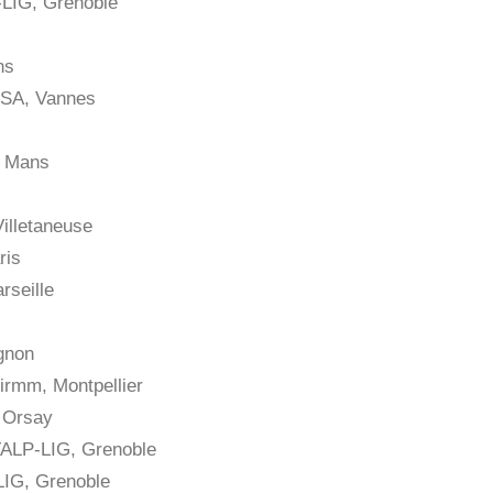
-LIG, Grenoble
ns
RISA, Vannes
e Mans
Villetaneuse
ris
rseille
gnon
Lirmm, Montpellier
 Orsay
TALP-LIG, Grenoble
LIG, Grenoble