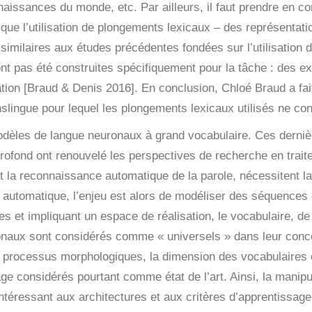
naissances du monde, etc. Par ailleurs, il faut prendre en co
que l’utilisation de plongements lexicaux – des représentat
imilaires aux études précédentes fondées sur l’utilisation 
ont pas été construites spécifiquement pour la tâche : des ex
tion [Braud & Denis 2016]. En conclusion, Chloé Braud a fait l
slingue pour lequel les plongements lexicaux utilisés ne c
dèles de langue neuronaux à grand vocabulaire.
Ces derniè
e profond ont renouvelé les perspectives de recherche en tra
t la reconnaissance automatique de la parole, nécessitent 
 automatique, l’enjeu est alors de modéliser des séquences
ses et impliquant un espace de réalisation, le vocabulaire, 
naux sont considérés comme « universels » dans leur concep
urs processus morphologiques, la dimension des vocabulaires 
ge considérés pourtant comme état de l’art. Ainsi, la manipul
intéressant aux architectures et aux critères d’apprentissag