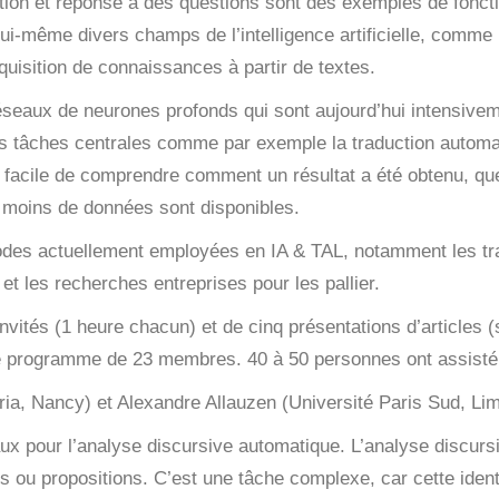
mation et réponse à des questions sont des exemples de foncti
lui-même divers champs de l’intelligence artificielle, comme
quisition de connaissances à partir de textes.
éseaux de neurones profonds qui sont
aujourd’hui
intensiveme
des tâches centrales comme par exemple la traduction autom
as facile de comprendre comment un résultat a été obtenu, qu
 moins de données sont disponibles.
éthodes actuellement employées en IA & TAL, notamment les t
et les recherches entreprises pour les pallier.
nvités (1 heure chacun) et de cinq présentations d’articles 
e programme de 23 membres. 40 à 50 personnes ont assisté 
ia, Nancy) et Alexandre Allauzen (Université Paris Sud, Lim
ux pour l’analyse discursive automatique.
L’analyse discursi
 ou propositions. C’est une tâche complexe, car cette ident