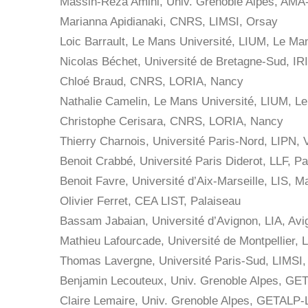
Massih-Reza Amini, Univ. Grenoble Alpes, AMA
Marianna Apidianaki, CNRS, LIMSI, Orsay
Loic Barrault, Le Mans Université, LIUM, Le Ma
Nicolas Béchet, Université de Bretagne-Sud, I
Chloé Braud, CNRS, LORIA, Nancy
Nathalie Camelin, Le Mans Université, LIUM, L
Christophe Cerisara, CNRS, LORIA, Nancy
Thierry Charnois, Université Paris-Nord, LIPN, 
Benoit Crabbé, Université Paris Diderot, LLF, Pa
Benoit Favre, Université d’Aix-Marseille, LIS, Ma
Olivier Ferret, CEA LIST, Palaiseau
Bassam Jabaian, Université d’Avignon, LIA, Avi
Mathieu Lafourcade, Université de Montpellier, 
Thomas Lavergne, Université Paris-Sud, LIMSI,
Benjamin Lecouteux, Univ. Grenoble Alpes, GE
Claire Lemaire, Univ. Grenoble Alpes, GETALP-