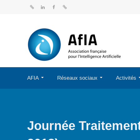
Aller
au
BlueSky
Linkedin
Facebook
Dailymotion
contenu
AFIA
Réseaux sociaux
Activités
Journée Traitemen