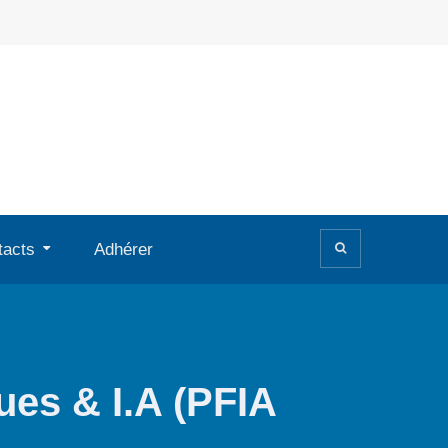
tacts
Adhérer
es & I.A (PFIA