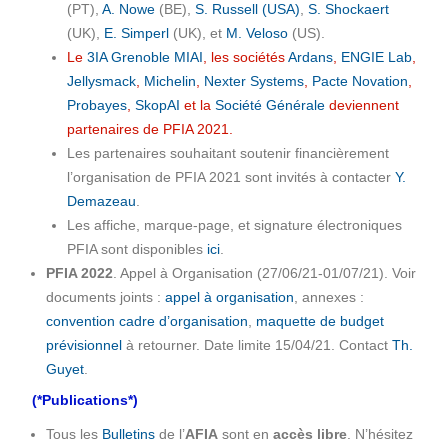
(PT),
A. Nowe
(BE),
S. Russell (USA)
,
S. Shockaert
(UK),
E. Simperl
(UK), et
M. Veloso
(US).
Le
3IA Grenoble MIAI
, les sociétés
Ardans
,
ENGIE Lab
,
Jellysmack
,
Michelin
,
Nexter Systems
,
Pacte Novation
,
Probayes
,
SkopAI
et la
Société Générale
deviennent
partenaires de PFIA 2021.
Les partenaires souhaitant soutenir financièrement
l’organisation de PFIA 2021 sont invités à contacter
Y.
Demazeau
.
Les affiche, marque-page, et signature électroniques
PFIA sont disponibles
ici
.
PFIA 2022
. Appel à Organisation (27/06/21-01/07/21). Voir
documents joints :
appel à organisation
, annexes :
convention cadre d’organisation
,
maquette de budget
prévisionnel
à retourner. Date limite 15/04/21. Contact
Th.
Guyet
.
(*Publications*)
Tous les
Bulletins
de l’
AFIA
sont en
accès libre
. N’hésitez