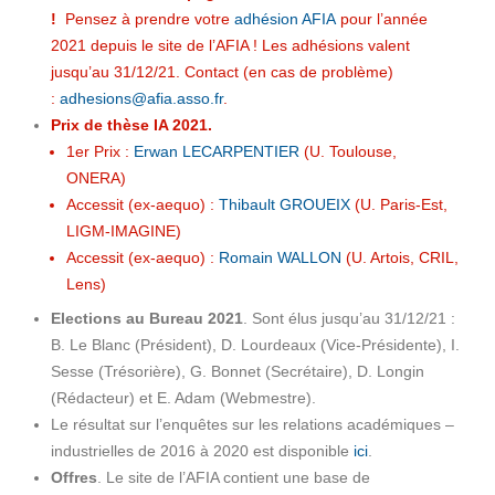
!
Pensez à prendre votre
adhésion AFIA
pour l’année
2021 depuis le site de l’AFIA ! Les adhésions valent
jusqu’au 31/12/21. Contact (en cas de problème)
:
adhesions@afia.asso.fr
.
Prix de thèse IA 2021.
1er Prix :
Erwan LECARPENTIER
(U. Toulouse,
ONERA)
Accessit (ex-aequo) :
Thibault GROUEIX
(U. Paris-Est,
LIGM-IMAGINE)
Accessit (ex-aequo) :
Romain WALLON
(U. Artois, CRIL,
Lens)
Elections au Bureau 2021
. Sont élus jusqu’au 31/12/21 :
B. Le Blanc (Président), D. Lourdeaux (Vice-Présidente), I.
Sesse (Trésorière), G. Bonnet (Secrétaire), D. Longin
(Rédacteur) et E. Adam (Webmestre).
Le résultat sur l’enquêtes sur les relations académiques –
industrielles de 2016 à 2020 est disponible
ici
.
Offres
. Le site de l’AFIA contient une base de