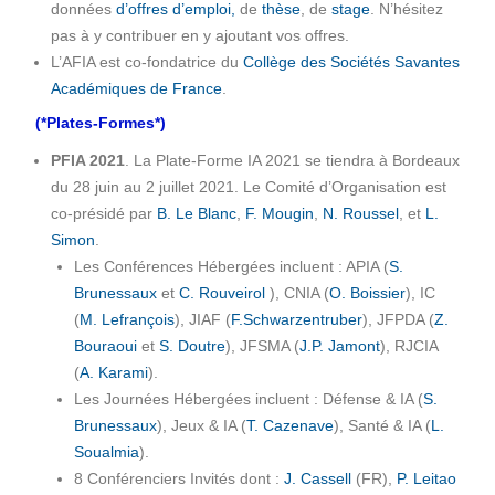
données
d’offres d’emploi,
de
thèse
, de
stage
. N’hésitez
pas à y contribuer en y ajoutant vos offres.
L’AFIA est co-fondatrice du
Collège des Sociétés Savantes
Académiques de France
.
(*Plates-Formes*)
PFIA 2021
. La Plate-Forme IA 2021 se tiendra à Bordeaux
du 28 juin au 2 juillet 2021. Le Comité d’Organisation est
co-présidé par
B. Le Blanc
,
F. Mougin
,
N. Roussel
, et
L.
Simon
.
Les Conférences Hébergées incluent : APIA (
S.
Brunessaux
et
C. Rouveirol
), CNIA (
O. Boissier
), IC
(
M. Lefrançois
), JIAF (
F.Schwarzentruber
), JFPDA (
Z.
Bouraoui
et
S. Doutre
), JFSMA (
J.P. Jamont
), RJCIA
(
A. Karami
).
Les Journées Hébergées incluent : Défense & IA (
S.
Brunessaux
), Jeux & IA (
T. Cazenave
), Santé & IA (
L.
Soualmia
).
8 Conférenciers Invités dont :
J. Cassell
(FR),
P. Leitao