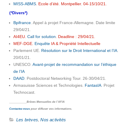
MISS-ABMS
. Ecole d’été. Montpellier. 04-15/10/21.
(*Divers*)
Bpifrance
. Appel à projet France-Allemagne. Date limite
29/04/21.
AI4EU.
Call for solution
. Deadline : 29/04/21.
MEF-DGE.
Enquête
IA & Propriété Intellectuelle
Parlement UE.
Résolution sur le Droit International et l’IA
.
20/01/21.
UNESCO.
Avant-projet de recommandation sur l’éthique
de l’IA
DAAD
. Postdoctoral Networking Tour. 26-30/04/21.
Armasuisse Sciences et Technologies.
FantasIA
. Projet
Technocast.
____________Brèves Mensuelles de l’AFIA
Contactez-nous
pour diffuser vos informations.
Les brèves
,
Nos activités