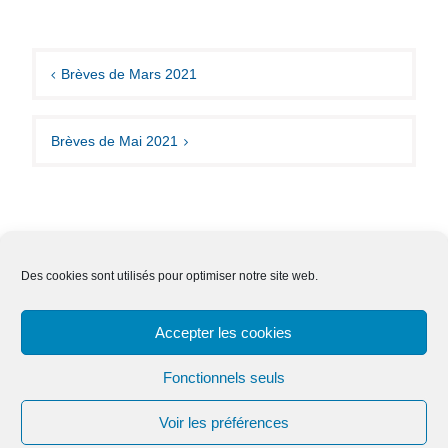
Navigation
de
Brèves de Mars 2021
l’article
Brèves de Mai 2021
Des cookies sont utilisés pour optimiser notre site web.
Nous contacter
Adhésion
Mentions légales
Accepter les cookies
Effacer ses données
Fonctionnels seuls
Voir les préférences
Copyright © Tous droits réservés.