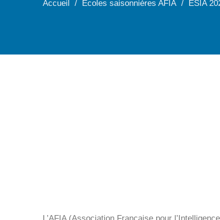
Accueil
Ecoles saisonnières AFIA
ESIA 20
L’AFIA (Association Française pour l’Intelligence