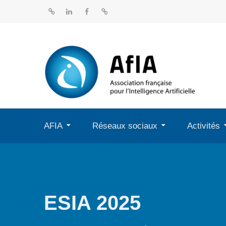
Aller
au
BlueSky
Linkedin
Facebook
Dailymotion
contenu
AFIA
Réseaux sociaux
Activités
ESIA 2025