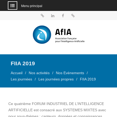
Menu principal
Aller
au
BlueSky
Linkedin
Facebook
Dailymotion
contenu
FIIA 2019
Accueil
Nos activités
Nos Evènements
Les journées
Les journées propres
FIIA 2019
Ce quatrième FORUM INDUSTRIEL DE L’INTELLIGENCE
ARTIFICIELLE est consacré aux SYSTEMES MIXTES avec
pour sous-thèmes : capteurs, données et connaissances,