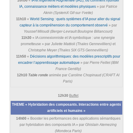
10h50
«
IA et Ingénierie Augmentée (IA2), ou comment hybrider
IA, connaissance métiers et modèles physiques
» par
Patrice
Aknin (SystemX Gif-sur-Yvette)
11h10
«
World Sensing : quels systèmes d’IA pour aller du signal
capteur à la compréhension du comportement observé
» par
Youssef Miloudi (Berger-Levrault Boulogne Billancourt)
11h30
« IA connexionniste et IA symbolique : une synergie
prometteuse » par
Juliette Mattioli (Thales Gennevilliers)
et
Christophe Meyer (Thales SIX GTS Gennevilliers)
11h50
«
Décisions algorithmiques: des modèles prescriptifs pour
encadrer l’apprentissage automatique
» par
Pierre Feillet (IBM
France Gentilly)
12h10
Table ronde
animée par
Caroline Chopinaud (CRAFT AI
Paris)
12h30
Buffet
THEME « Hybridation des composants. Interactions entre agents
artificiels et humains »
14h00
« Booster les performances des applications sémantiques
par hybridation des composants IA » par
Ghislain Atemezing
(Mondeca Paris)