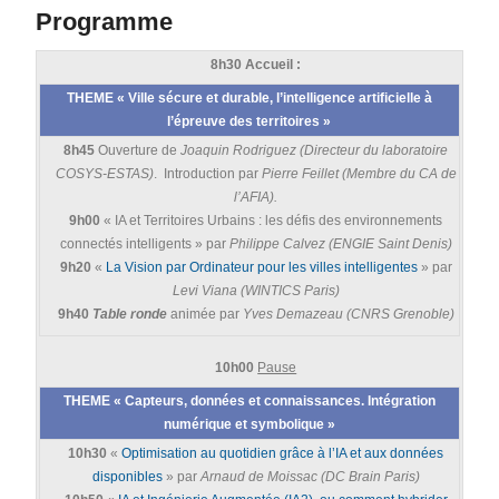
Programme
8h30 Accueil :
THEME « Ville sécure et durable, l’intelligence artificielle à
l’épreuve des territoires »
8h45
Ouverture de
Joaquin Rodriguez (Directeur du laboratoire
COSYS-ESTAS)
. Introduction par
Pierre Feillet (Membre du CA de
l’AFIA).
9h00
« IA et Territoires Urbains : les défis des environnements
connectés intelligents » par
Philippe Calvez (ENGIE Saint Denis)
9h20
«
La Vision par Ordinateur pour les villes intelligentes
» par
Levi Viana (WINTICS Paris)
9h40
Table ronde
animée par
Yves Demazeau (CNRS Grenoble)
10h00
Pause
THEME « Capteurs, données et connaissances. Intégration
numérique et symbolique »
10h30
«
Optimisation au quotidien grâce à l’IA et aux données
disponibles
» par
Arnaud de
Moissac (DC Brain Paris)