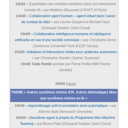
14h20
« Exploitation des modèles whitebox dans les interactions
humain-IA » par
Matthieu Boussard (CRAFT AI Paris)
14h40
«
Collaboration agent humain – agent virtuel dans l’avion
de combat du futur
» par
Lauren Dargent et Michael Huet
(Dassault Aviation Saint Cloud)
15h00
«
Collaboration intelligence humaine et intelligence
artificielle en vue d’une société conviviale
» par
Christophe Denis
(Sorbonne Université Paris & EDF Saclay)
15h20
«
Initiatives et interactions mixtes pour systèmes autonomes
» par
Christophe Guettier (Safran Toulouse)
15h40
Table Ronde
animée par
Pierre Feillet (IBM France
Gentilly)
16h00
Pause
THEME « Autres systèmes mixtes d’IA. Autres thématiques liées
aux systèmes mixtes en IA »
16h30
«
Apprentissage actif et annotation semi-automatique
» par
Etienne Balit (Neovision Grenoble)
16h50
«
Deuxième appel à projets du Programme Man Machine
Teaming
» par
Bruno Patin (Dassault Aviation Saint-Cloud)