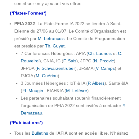
contribuer en y ajoutant vos offres.
(*Plates-Formes*)
PFIA 2022
. La Plate-Forme IA 2022 se tiendra à Saint-
Etienne du 27/06 au 01/07. Le Comité d’Organisation est
présidé par
M. Lefrançois
. Le Comité de Programmation
est présidé par
Th. Guyet
.
7 Conférences Hébergées : APIA (
Ch. Launois
et
C.
Rouveirol
), CNIA, IC (
F. Sais
), JFPC (
N. Prcovic
),
JFPDA (
F. Schwarzentruber
), JFSMA (
V. Camps
) et
RJCIA (
M. Guériau
).
3 Journées Hébergées : IoT & IA (
P. Albers
), Santé &IA
(
Fl. Mougin
, EIAH&IA (
M. Lefèvre
)
Les partenaires souhaitant soutenir financièrement
l’organisation de PFIA 2022 sont invités à contacter
Y.
Demazeau
.
(*Publications*)
Tous les
Bulletins
de l’
AFIA
sont en
accès libre
. N’hésitez