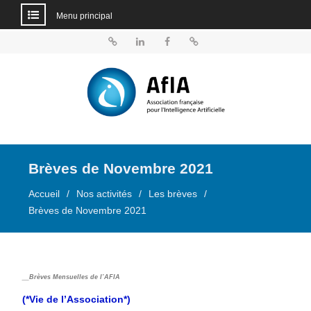
Menu principal
Aller
au
BlueSky
Linkedin
Facebook
Dailymotion
contenu
Brèves de Novembre 2021
Accueil
Nos activités
Les brèves
Brèves de Novembre 2021
__Brèves Mensuelles de l’AFIA
(*Vie de l’Association*)