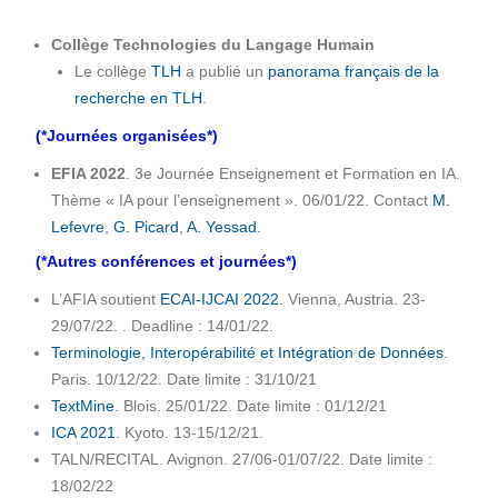
Collège Technologies du Langage Humain
Le collège
TLH
a publié un
panorama français de la
recherche en TLH
.
(*Journées organisées*)
EFIA 2022
. 3e Journée Enseignement et Formation en IA.
Thème « IA pour l’enseignement ». 06/01/22. Contact
M.
Lefevre
,
G. Picard
,
A. Yessad
.
(*Autres conférences et journées*)
L’AFIA soutient
ECAI-IJCAI 2022
. Vienna, Austria. 23-
29/07/22. . Deadline : 14/01/22.
Terminologie, Interopérabilité et Intégration de Données
.
Paris. 10/12/22. Date limite : 31/10/21
TextMine
. Blois. 25/01/22. Date limite : 01/12/21
ICA 2021
. Kyoto. 13-15/12/21.
TALN/RECITAL. Avignon. 27/06-01/07/22. Date limite :
18/02/22