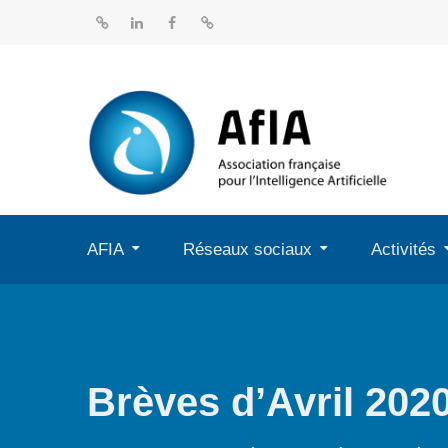
Aller
au
BlueSky
Linkedin
Facebook
Dailymotion
contenu
AFIA
Réseaux sociaux
Activités
Brèves d’Avril 202