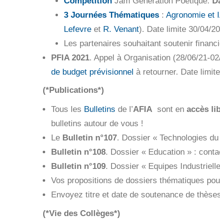
Compétition
Jam Génération Poétique.
Da
3 Journées Thématiques
:
Agronomie et 
Lefevre
et
R. Venant
). Date limite 30/04/20
Les partenaires souhaitant soutenir financ
PFIA 2021
. Appel à Organisation (28/06/21-02
de budget prévisionnel
à retourner. Date limit
(*Publications*)
Tous les
Bulletins
de l’
AFIA
sont en
accès li
bulletins autour de vous !
Le
Bulletin n°107
. Dossier « Technologies d
Bulletin n°108
. Dossier « Education » : cont
Bulletin n°109
. Dossier « Equipes Industriell
Vos propositions de dossiers thématiques pour
Envoyez titre et date de soutenance de thès
(*Vie des Collèges*)