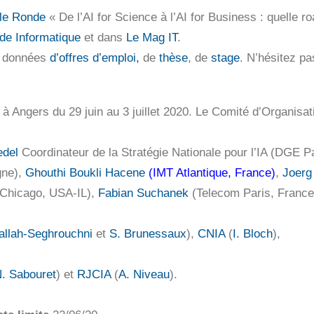
le Ronde
« De l’AI for Science à l’AI for Business : quelle 
de Informatique
et dans
Le Mag IT
.
de données
d’offres d’emploi,
de
thèse
, de
stage
. N’hésitez pa
 à Angers du 29 juin au 3 juillet 2020. Le Comité d’Organisa
del
Coordinateur de la Stratégie Nationale pour l’IA (DGE P
gne),
Ghouthi Boukli Hacene
(IMT Atlantique, France)
,
Joerg
Chicago, USA-IL),
Fabian Suchanek
(Telecom Paris, France)
Fallah-Seghrouchni
et
S. Brunessaux
),
CNIA
(
I. Bloch
),
. Sabouret
) et
RJCIA
(
A. Niveau
).