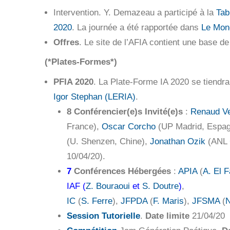
Intervention. Y. Demazeau a participé à la
Tab
2020
. La journée a été rapportée dans
Le Mon
Offres
. Le site de l’AFIA contient une base 
(*Plates-Formes*)
PFIA 2020
. La Plate-Forme IA 2020 se tiendra
Igor Stephan (LERIA)
.
8 Conférencier(e)s Invité(e)s
:
Renaud Ve
France),
Oscar Corcho
(UP Madrid, Espa
(U. Shenzen, Chine),
Jonathan Ozik
(ANL 
10/04/20).
7
Conférences Hébergées
:
APIA
(
A. El 
IAF (
Z. Bouraoui
et
S. Doutre
)
,
IC
(
S. Ferre
),
JFPDA
(
F. Maris
),
JFSMA
(
N
Session Tutorielle
.
Date limite
21/04/20