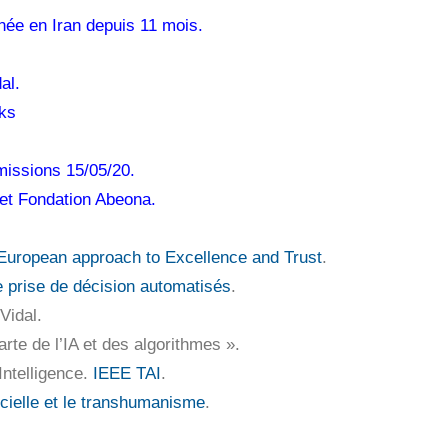
née en Iran depuis 11 mois.
al.
ks
missions 15/05/20.
ne et Fondation Abeona.
A European approach to Excellence and Trust
.
 prise de décision automatisés
.
Vidal.
arte de l’IA et des algorithmes ».
Intelligence.
IEEE TAI
.
ificielle et le transhumanisme
.