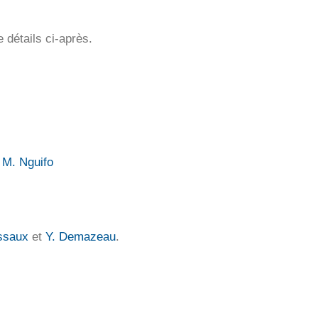
 détails ci-après.
 M. Nguifo
ssaux
et
Y. Demazeau
.