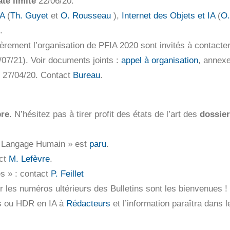
te limite
22/06/20.
IA
(
Th. Guyet
et
O. Rousseau
),
Internet des Objets et IA
(
O.
.
ièrement l’organisation de PFIA 2020 sont invités à contacte
/07/21). Voir documents joints :
appel à organisation
, annex
e 27/04/20. Contact
Bureau
.
bre
. N’hésitez pas à tirer profit des états de l’art des
dossie
u Langage Humain » est
paru
.
act
M. Lefèvre
.
es » : contact
P. Feillet
 les numéros ultérieurs des Bulletins sont les bienvenues 
es ou HDR en IA à
Rédacteurs
et l’information paraîtra dans l