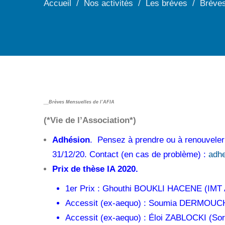
Accueil
Nos activités
Les brèves
Brèves
__Brèves Mensuelles de l’AFIA
(*Vie de l’Association*)
Adhésion
. Pensez à prendre ou à renouveler
31/12/20. Contact (en cas de problème) :
adhe
Prix de thèse IA 2020.
1er Prix : Ghouthi BOUKLI HACENE (IMT At
Accessit (ex-aequo) : Soumia DERMOUCHE
Accessit (ex-aequo) : Éloi ZABLOCKI (Sorb