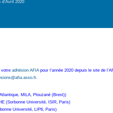
 d’Avril 2020
 votre
adhésion AFIA
pour l’année 2020 depuis le site de l’A
sions@afia.asso.fr
.
lantique, MILA, Plouzané (Brest))
 (Sorbonne Université, ISIR, Paris)
onne Université, LIP6, Paris)