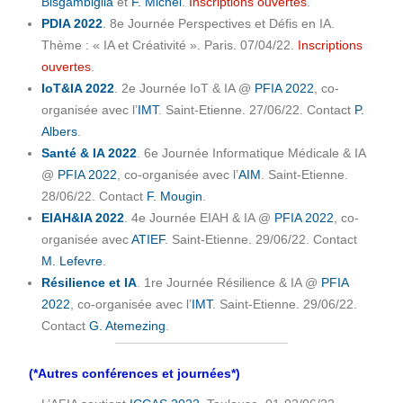
Bisgambiglia
et
F. Michel
.
Inscriptions ouvertes
.
PDIA 2022
. 8e Journée Perspectives et Défis en IA.
Thème : « IA et Créativité ». Paris. 07/04/22.
Inscriptions
ouvertes
.
IoT&IA 2022
. 2e Journée IoT & IA @
PFIA 2022
, co-
organisée avec l’
IMT
. Saint-Etienne. 27/06/22. Contact
P.
Albers
.
Santé & IA 2022
. 6e Journée Informatique Médicale & IA
@
PFIA 2022
, co-organisée avec l’
AIM
. Saint-Etienne.
28/06/22. Contact
F. Mougin
.
EIAH&IA 2022
. 4e Journée EIAH & IA @
PFIA 2022
, co-
organisée avec
ATIEF
. Saint-Etienne. 29/06/22. Contact
M. Lefevre
.
Résilience et IA
. 1re Journée Résilience & IA @
PFIA
2022
, co-organisée avec l’
IMT
. Saint-Etienne. 29/06/22.
Contact
G. Atemezing
.
(*Autres conférences et journées*)