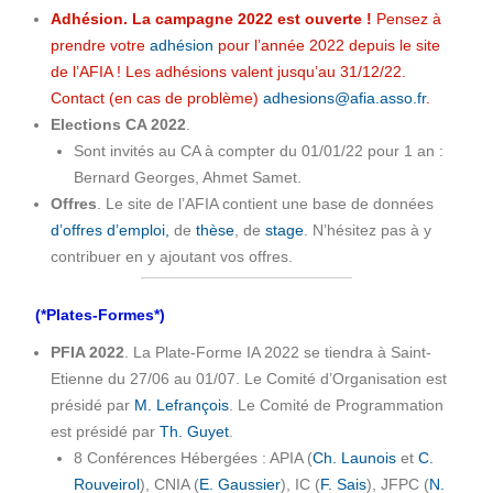
Adhésion. La campagne 2022 est ouverte !
Pensez à
prendre votre
adhésion
pour l’année 2022 depuis le site
de l’AFIA ! Les adhésions valent jusqu’au 31/12/22.
Contact (en cas de problème)
adhesions@afia.asso.fr
.
Elections CA 2022
.
Sont invités au CA à compter du 01/01/22 pour 1 an :
Bernard Georges, Ahmet Samet.
Offres
. Le site de l’AFIA contient une base de données
d’offres d’emploi,
de
thèse
, de
stage
. N’hésitez pas à y
contribuer en y ajoutant vos offres.
(*Plates-Formes*)
PFIA 2022
. La Plate-Forme IA 2022 se tiendra à Saint-
Etienne du 27/06 au 01/07. Le Comité d’Organisation est
présidé par
M. Lefrançois
. Le Comité de Programmation
est présidé par
Th. Guyet
.
8 Conférences Hébergées : APIA (
Ch. Launois
et
C.
Rouveirol
), CNIA (
E. Gaussier
), IC (
F. Sais
), JFPC (
N.