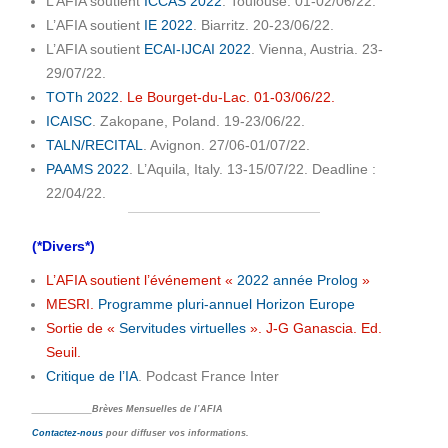
L’AFIA soutient
ICCAS 2022
. Toulouse. 01-02/06/22.
L’AFIA soutient
IE 2022
. Biarritz. 20-23/06/22.
L’AFIA soutient
ECAI-IJCAI 2022
. Vienna, Austria. 23-
29/07/22.
TOTh 2022
. Le Bourget-du-Lac. 01-03/06/22.
ICAISC
. Zakopane, Poland. 19-23/06/22.
TALN/RECITAL
. Avignon. 27/06-01/07/22.
PAAMS 2022
. L’Aquila, Italy. 13-15/07/22. Deadline :
22/04/22.
(*Divers*)
L’AFIA soutient l’événement «
2022 année Prolog
»
MESRI.
Programme pluri-annuel Horizon Europe
Sortie de «
Servitudes virtuelles
». J-G Ganascia. Ed.
Seuil.
Critique de l’IA
. Podcast France Inter
____________Brèves Mensuelles de l’AFIA
Contactez-nous
pour diffuser vos informations.