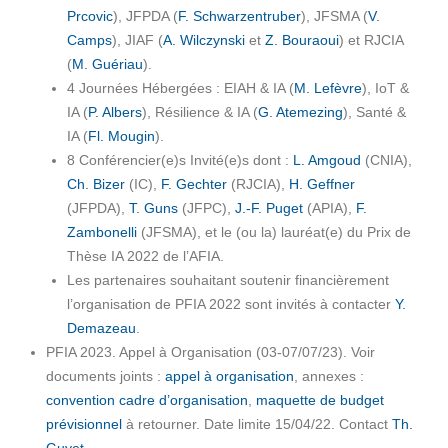
Prcovic
), JFPDA (
F. Schwarzentruber
), JFSMA (
V.
Camps
), JIAF (
A. Wilczynski
et
Z. Bouraoui
) et RJCIA
(
M. Guériau
).
4 Journées Hébergées : EIAH & IA (
M. Lefèvre
), IoT &
IA (
P. Albers
), Résilience & IA (
G. Atemezing
), Santé &
IA (
Fl. Mougin
).
8 Conférencier(e)s Invité(e)s dont :
L. Amgoud
(CNIA),
Ch. Bizer
(IC),
F. Gechter
(RJCIA),
H. Geffner
(JFPDA),
T. Guns
(JFPC),
J.-F. Puget
(APIA),
F.
Zambonelli
(JFSMA), et le (ou la) lauréat(e) du Prix de
Thèse IA 2022 de l’AFIA.
Les partenaires souhaitant soutenir financièrement
l’organisation de PFIA 2022 sont invités à contacter
Y.
Demazeau
.
PFIA 2023. Appel à Organisation (03-07/07/23). Voir
documents joints :
appel à organisation
, annexes :
convention cadre d’organisation
,
maquette de budget
prévisionnel
à retourner. Date limite 15/04/22. Contact
Th.
Guyet
.