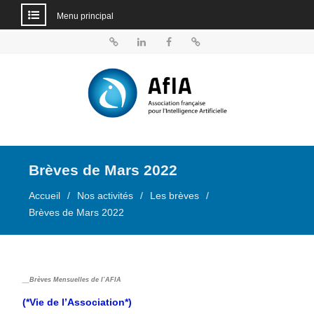
Menu principal
Aller
au
BlueSky
Linkedin
Facebook
Dailymotion
contenu
Brèves de Mars 2022
Accueil
Nos activités
Les brèves
Brèves de Mars 2022
__Brèves Mensuelles de l’AFIA
(*Vie de l’Association*)