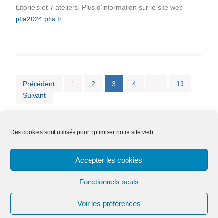
tutoriels et 7 ateliers. Plus d’information sur le site web
pfia2024.pfia.fr
Pagination
Précédent
1
2
3
4
…
13
Suivant
des
publications
Des cookies sont utilisés pour optimiser notre site web.
Nous contacter
Adhésion
Mentions légales
Accepter les cookies
Effacer ses données
Fonctionnels seuls
Voir les préférences
Copyright © Tous droits réservés.