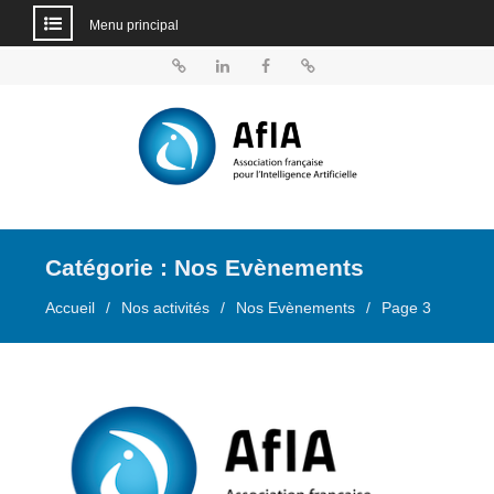
Menu principal
Aller
au
BlueSky
Linkedin
Facebook
Dailymotion
contenu
Catégorie :
Nos Evènements
Accueil
Nos activités
Nos Evènements
Page 3